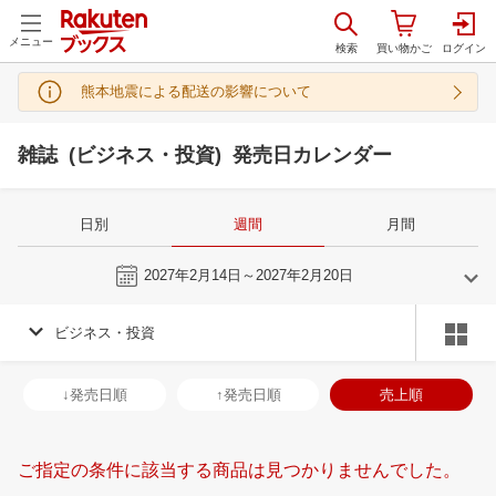
メニュー
熊本地震による配送の影響について
雑誌 (ビジネス・投資) 発売日カレンダー
日別
週間
月間
今週
2027年2月14日～2027年2月20日
ビジネス・投資
1
2
2027
2027
年
月
年
月
30
31
1
2
31
1
2
3
4
5
6
28
1
2
3
↓発売日順
↑発売日順
売上順
6
7
8
9
7
8
9
10
11
12
13
7
8
9
1
13
14
15
16
14
15
16
17
18
19
20
14
15
16
1
ご指定の条件に該当する商品は見つかりませんでした。
20
21
22
23
21
22
23
24
25
26
27
21
22
23
2