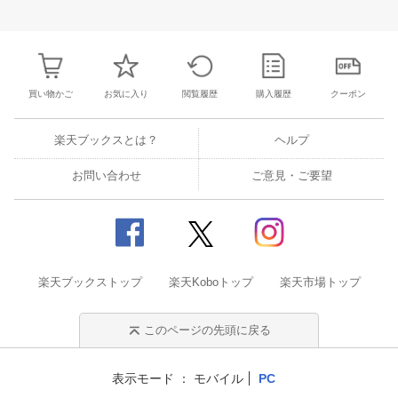
27
28
29
30
28
1
2
3
4
5
6
28
29
30
3
3
4
5
6
7
8
9
10
11
12
13
4
5
6
7
買い物かご
お気に入り
閲覧履歴
購入履歴
クーポン
楽天ブックスとは？
ヘルプ
お問い合わせ
ご意見・ご要望
楽天ブックストップ
楽天Koboトップ
楽天市場トップ
このページの先頭に戻る
表示モード
モバイル
PC