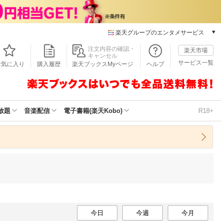
楽天グループのエンタメサービス
本/ゲーム/CD/DVD
注文内容の確認・
楽天市場
キャンセル
楽天ブックス
サービス一覧
お気に入り
購入履歴
楽天ブックスMyページ
ヘルプ
電子書籍
楽天Kobo
雑誌読み放題
楽天マガジン
放題
音楽配信
電子書籍(楽天Kobo)
R18+
音楽配信
楽天ミュージック
動画配信
楽天TV
動画配信ガイド
Rakuten PLAY
無料テレビ
Rチャンネル
チケット
今日
今週
今月