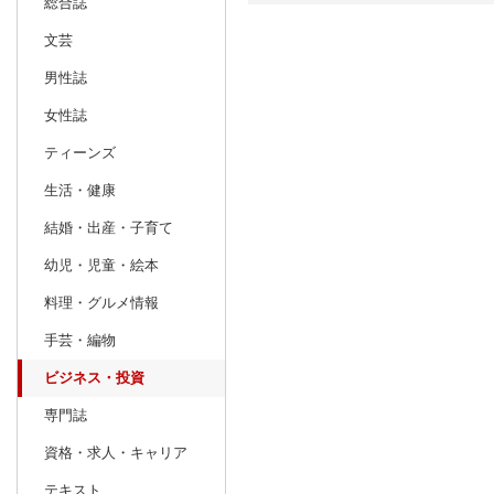
総合誌
文芸
日別
週間
男性誌
prev
1
2027
20
年
月
女性誌
27
28
29
30
31
1
2
31
1
2
ティーンズ
3
4
5
6
7
8
9
7
8
9
生活・健康
10
11
12
13
14
15
16
14
15
16
結婚・出産・子育て
17
18
19
20
21
22
23
21
22
23
幼児・児童・絵本
24
25
26
27
28
29
30
28
1
2
料理・グルメ情報
31
1
2
3
4
5
6
7
8
9
手芸・編物
ビジネス・投資
専門誌
資格・求人・キャリア
テキスト