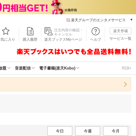
楽天グループのエンタメサービス
本/ゲーム/CD/DVD
注文内容の確認・
楽天市場
キャンセル
楽天ブックス
サービス一覧
お気に入り
購入履歴
楽天ブックスMyページ
ヘルプ
電子書籍
楽天Kobo
雑誌読み放題
楽天マガジン
放題
音楽配信
電子書籍(楽天Kobo)
R18+
音楽配信
楽天ミュージック
動画配信
楽天TV
動画配信ガイド
Rakuten PLAY
無料テレビ
Rチャンネル
チケット
今日
今週
今月