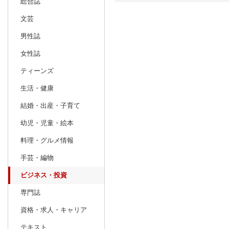
総合誌
文芸
日別
週間
男性誌
prev
1
2027
20
年
月
女性誌
27
28
29
30
31
1
2
31
1
2
ティーンズ
3
4
5
6
7
8
9
7
8
9
生活・健康
10
11
12
13
14
15
16
14
15
16
結婚・出産・子育て
17
18
19
20
21
22
23
21
22
23
幼児・児童・絵本
24
25
26
27
28
29
30
28
1
2
料理・グルメ情報
31
1
2
3
4
5
6
7
8
9
手芸・編物
ビジネス・投資
専門誌
資格・求人・キャリア
テキスト