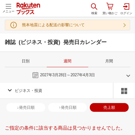
メニュー
熊本地震による配送の影響について
雑誌 (ビジネス・投資) 発売日カレンダー
日別
週間
月間
今週
2027年3月28日～2027年4月3日
ビジネス・投資
2
3
2027
2027
年
月
年
月
3
4
5
6
28
1
2
3
4
5
6
28
29
30
3
↓発売日順
↑発売日順
売上順
10
11
12
13
7
8
9
10
11
12
13
4
5
6
7
17
18
19
20
14
15
16
17
18
19
20
11
12
13
1
ご指定の条件に該当する商品は見つかりませんでした。
24
25
26
27
21
22
23
24
25
26
27
18
19
20
2