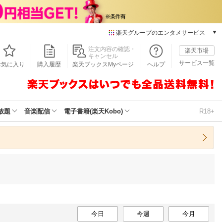
楽天グループのエンタメサービス
本/ゲーム/CD/DVD
注文内容の確認・
楽天市場
キャンセル
楽天ブックス
サービス一覧
お気に入り
購入履歴
楽天ブックスMyページ
ヘルプ
電子書籍
楽天Kobo
雑誌読み放題
楽天マガジン
放題
音楽配信
電子書籍(楽天Kobo)
R18+
音楽配信
楽天ミュージック
動画配信
楽天TV
動画配信ガイド
Rakuten PLAY
無料テレビ
Rチャンネル
チケット
今日
今週
今月