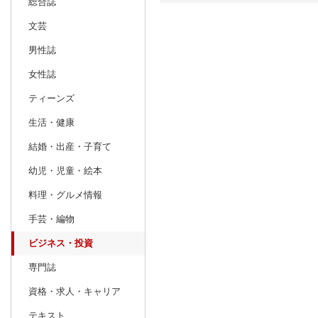
総合誌
文芸
日別
週間
男性誌
prev
2
2027
20
年
月
女性誌
31
1
2
3
4
5
6
28
1
2
ティーンズ
7
8
9
10
11
12
13
7
8
9
生活・健康
14
15
16
17
18
19
20
14
15
16
結婚・出産・子育て
21
22
23
24
25
26
27
21
22
23
幼児・児童・絵本
28
1
2
3
4
5
6
28
29
30
料理・グルメ情報
7
8
9
10
11
12
13
4
5
6
手芸・編物
ビジネス・投資
専門誌
資格・求人・キャリア
テキスト