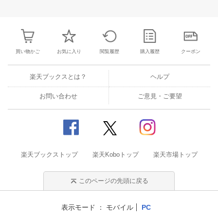
28
29
30
1
23
24
25
26
27
28
29
27
28
29
3
5
6
7
8
30
31
1
2
3
4
5
4
5
6
7
買い物かご
お気に入り
閲覧履歴
購入履歴
クーポン
楽天ブックスとは？
ヘルプ
お問い合わせ
ご意見・ご要望
楽天ブックストップ
楽天Koboトップ
楽天市場トップ
このページの先頭に戻る
表示モード
モバイル
PC