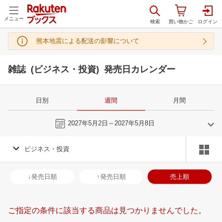
メニュー
熊本地震による配送の影響について
雑誌 (ビジネス・投資) 発売日カレンダー
日別
週間
月間
今週
2027年5月2日～2027年5月8日
ビジネス・投資
4
5
2027
2027
年
月
年
月
31
1
2
3
25
26
27
28
29
30
1
30
31
1
2
↓発売日順
↑発売日順
売上順
7
8
9
10
2
3
4
5
6
7
8
6
7
8
9
14
15
16
17
9
10
11
12
13
14
15
13
14
15
1
ご指定の条件に該当する商品は見つかりませんでした。
21
22
23
24
16
17
18
19
20
21
22
20
21
22
2