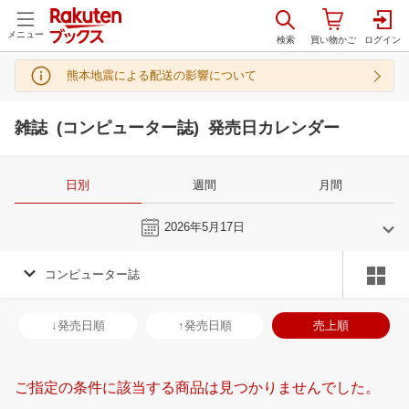
メニュー
熊本地震による配送の影響について
雑誌 (コンピューター誌) 発売日カレンダー
日別
週間
月間
今日
2026年5月17日
コンピューター誌
4
5
2026
2026
年
月
年
月
1
2
3
4
26
27
28
29
30
1
2
31
1
2
3
↓発売日順
↑発売日順
売上順
8
9
10
11
3
4
5
6
7
8
9
7
8
9
1
15
16
17
18
10
11
12
13
14
15
16
14
15
16
1
ご指定の条件に該当する商品は見つかりませんでした。
22
23
24
25
17
18
19
20
21
22
23
21
22
23
2