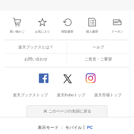
29
30
1
2
24
25
26
27
28
29
30
28
29
30
1
6
7
8
9
31
1
2
3
4
5
6
5
6
7
8
買い物かご
お気に入り
閲覧履歴
購入履歴
クーポン
楽天ブックスとは？
ヘルプ
お問い合わせ
ご意見・ご要望
楽天ブックストップ
楽天Koboトップ
楽天市場トップ
このページの先頭に戻る
表示モード
モバイル
PC