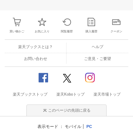
27
28
29
30
28
1
2
3
4
5
6
28
29
30
3
3
4
5
6
7
8
9
10
11
12
13
4
5
6
7
買い物かご
お気に入り
閲覧履歴
購入履歴
クーポン
楽天ブックスとは？
ヘルプ
お問い合わせ
ご意見・ご要望
楽天ブックストップ
楽天Koboトップ
楽天市場トップ
このページの先頭に戻る
表示モード
モバイル
PC