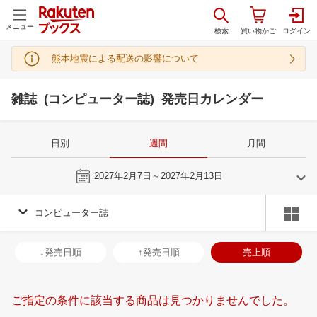
メニュー
熊本地震による配送の影響について
雑誌 (コンピューター誌) 発売日カレンダー
日別
週間
月間
今週
2027年2月7日～2027年2月13日
コンピューター誌
1
2
2027
2027
年
月
年
月
30
31
1
2
31
1
2
3
4
5
6
28
1
2
3
↓発売日順
↑発売日順
売上順
6
7
8
9
7
8
9
10
11
12
13
7
8
9
1
13
14
15
16
14
15
16
17
18
19
20
14
15
16
1
ご指定の条件に該当する商品は見つかりませんでした。
20
21
22
23
21
22
23
24
25
26
27
21
22
23
2