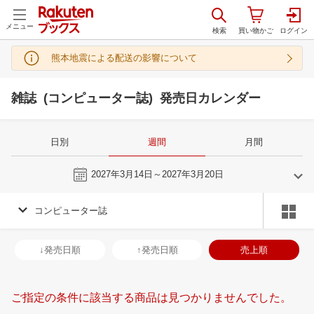
メニュー
熊本地震による配送の影響について
雑誌 (コンピューター誌) 発売日カレンダー
日別
週間
月間
今週
2027年3月14日～2027年3月20日
コンピューター誌
2
3
2027
2027
年
月
年
月
3
4
5
6
28
1
2
3
4
5
6
28
29
30
3
↓発売日順
↑発売日順
売上順
10
11
12
13
7
8
9
10
11
12
13
4
5
6
7
17
18
19
20
14
15
16
17
18
19
20
11
12
13
1
ご指定の条件に該当する商品は見つかりませんでした。
24
25
26
27
21
22
23
24
25
26
27
18
19
20
2