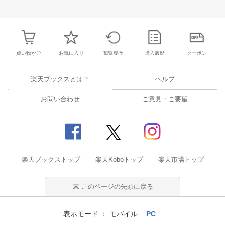
3
4
5
6
28
29
30
31
1
2
3
25
26
27
2
10
11
12
13
4
5
6
7
8
9
10
2
3
4
5
買い物かご
お気に入り
閲覧履歴
購入履歴
クーポン
楽天ブックスとは？
ヘルプ
お問い合わせ
ご意見・ご要望
楽天ブックストップ
楽天Koboトップ
楽天市場トップ
このページの先頭に戻る
表示モード
モバイル
PC