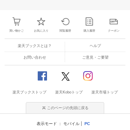
31
1
2
3
25
26
27
28
29
30
1
23
24
25
2
7
8
9
10
2
3
4
5
6
7
8
30
31
1
2
買い物かご
お気に入り
閲覧履歴
購入履歴
クーポン
楽天ブックスとは？
ヘルプ
お問い合わせ
ご意見・ご要望
楽天ブックストップ
楽天Koboトップ
楽天市場トップ
このページの先頭に戻る
表示モード
モバイル
PC