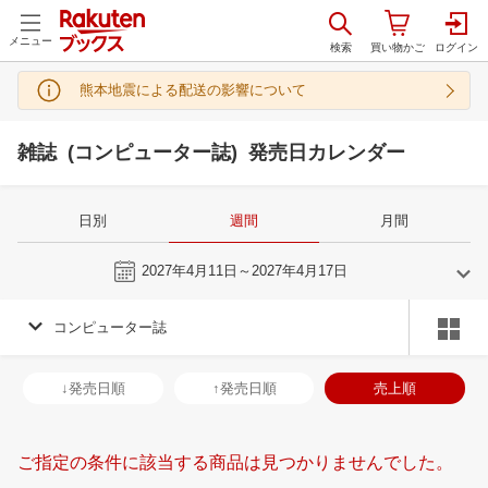
メニュー
熊本地震による配送の影響について
雑誌 (コンピューター誌) 発売日カレンダー
日別
週間
月間
今週
2027年4月11日～2027年4月17日
コンピューター誌
3
4
2027
2027
年
月
年
月
3
4
5
6
28
29
30
31
1
2
3
25
26
27
2
↓発売日順
↑発売日順
売上順
10
11
12
13
4
5
6
7
8
9
10
2
3
4
5
17
18
19
20
11
12
13
14
15
16
17
9
10
11
1
ご指定の条件に該当する商品は見つかりませんでした。
24
25
26
27
18
19
20
21
22
23
24
16
17
18
1