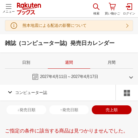
メニュー
熊本地震による配送の影響について
雑誌 (コンピューター誌) 発売日カレンダー
日別
週間
月間
今週
2027年4月11日～2027年4月17日
コンピューター誌
3
4
2027
2027
年
月
年
月
3
4
5
6
28
29
30
31
1
2
3
25
26
27
2
↓発売日順
↑発売日順
売上順
10
11
12
13
4
5
6
7
8
9
10
2
3
4
5
17
18
19
20
11
12
13
14
15
16
17
9
10
11
1
ご指定の条件に該当する商品は見つかりませんでした。
24
25
26
27
18
19
20
21
22
23
24
16
17
18
1