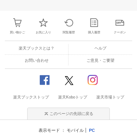
31
1
2
3
25
26
27
28
29
30
1
23
24
25
2
7
8
9
10
2
3
4
5
6
7
8
30
31
1
2
買い物かご
お気に入り
閲覧履歴
購入履歴
クーポン
楽天ブックスとは？
ヘルプ
お問い合わせ
ご意見・ご要望
楽天ブックストップ
楽天Koboトップ
楽天市場トップ
このページの先頭に戻る
表示モード
モバイル
PC