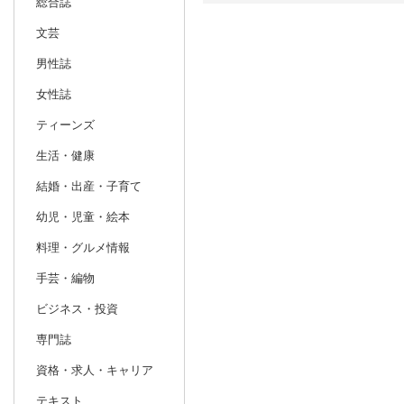
総合誌
文芸
日別
週間
男性誌
prev
3
2027
20
年
月
女性誌
28
1
2
3
4
5
6
28
29
30
ティーンズ
7
8
9
10
11
12
13
4
5
6
生活・健康
14
15
16
17
18
19
20
11
12
13
結婚・出産・子育て
21
22
23
24
25
26
27
18
19
20
幼児・児童・絵本
28
29
30
31
1
2
3
25
26
27
料理・グルメ情報
4
5
6
7
8
9
10
2
3
4
手芸・編物
ビジネス・投資
専門誌
資格・求人・キャリア
テキスト