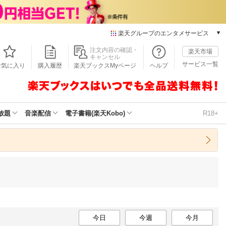
楽天グループのエンタメサービス
本/ゲーム/CD/DVD
注文内容の確認・
楽天市場
キャンセル
楽天ブックス
サービス一覧
お気に入り
購入履歴
楽天ブックスMyページ
ヘルプ
電子書籍
楽天Kobo
雑誌読み放題
楽天マガジン
放題
音楽配信
電子書籍(楽天Kobo)
R18+
音楽配信
楽天ミュージック
動画配信
楽天TV
動画配信ガイド
Rakuten PLAY
無料テレビ
Rチャンネル
チケット
今日
今週
今月