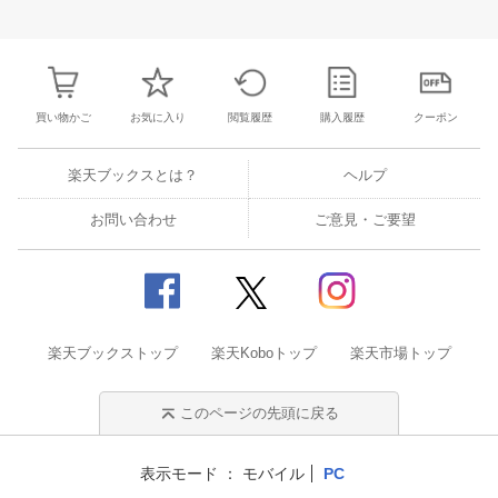
28
29
30
1
23
24
25
26
27
28
29
27
28
29
3
5
6
7
8
30
31
1
2
3
4
5
4
5
6
7
買い物かご
お気に入り
閲覧履歴
購入履歴
クーポン
楽天ブックスとは？
ヘルプ
お問い合わせ
ご意見・ご要望
楽天ブックストップ
楽天Koboトップ
楽天市場トップ
このページの先頭に戻る
表示モード
モバイル
PC