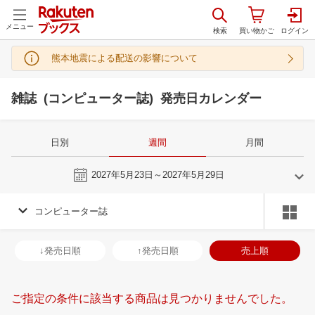
メニュー
熊本地震による配送の影響について
雑誌 (コンピューター誌) 発売日カレンダー
日別
週間
月間
今週
2027年5月23日～2027年5月29日
コンピューター誌
4
5
2027
2027
年
月
年
月
31
1
2
3
25
26
27
28
29
30
1
30
31
1
2
↓発売日順
↑発売日順
売上順
7
8
9
10
2
3
4
5
6
7
8
6
7
8
9
14
15
16
17
9
10
11
12
13
14
15
13
14
15
1
ご指定の条件に該当する商品は見つかりませんでした。
21
22
23
24
16
17
18
19
20
21
22
20
21
22
2