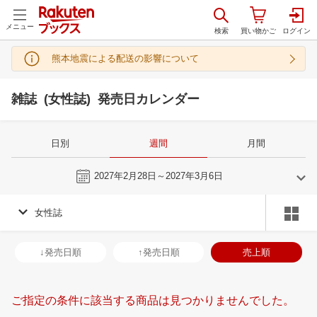
メニュー
熊本地震による配送の影響について
雑誌 (女性誌) 発売日カレンダー
日別
週間
月間
今週
2027年2月28日～2027年3月6日
女性誌
2
3
2027
2027
年
月
年
月
3
4
5
6
28
1
2
3
4
5
6
28
29
30
3
↓発売日順
↑発売日順
売上順
10
11
12
13
7
8
9
10
11
12
13
4
5
6
7
17
18
19
20
14
15
16
17
18
19
20
11
12
13
1
ご指定の条件に該当する商品は見つかりませんでした。
24
25
26
27
21
22
23
24
25
26
27
18
19
20
2