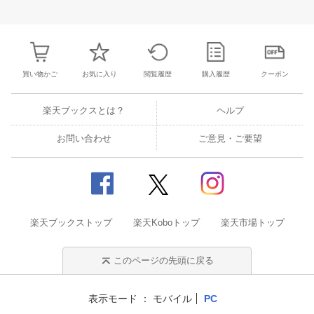
3
4
5
6
28
29
30
31
1
2
3
25
26
27
2
10
11
12
13
4
5
6
7
8
9
10
2
3
4
5
買い物かご
お気に入り
閲覧履歴
購入履歴
クーポン
楽天ブックスとは？
ヘルプ
お問い合わせ
ご意見・ご要望
楽天ブックストップ
楽天Koboトップ
楽天市場トップ
このページの先頭に戻る
表示モード
モバイル
PC