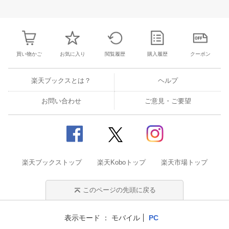
3
4
5
6
28
29
30
31
1
2
3
25
26
27
2
10
11
12
13
4
5
6
7
8
9
10
2
3
4
5
買い物かご
お気に入り
閲覧履歴
購入履歴
クーポン
楽天ブックスとは？
ヘルプ
お問い合わせ
ご意見・ご要望
楽天ブックストップ
楽天Koboトップ
楽天市場トップ
このページの先頭に戻る
表示モード
モバイル
PC