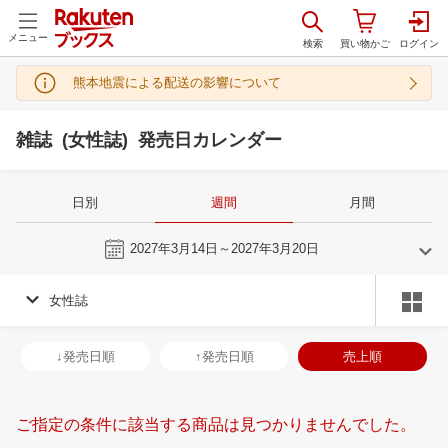
メニュー
熊本地震による配送の影響について
雑誌 (女性誌) 発売日カレンダー
日別
週間
月間
今週
2027年3月14日～2027年3月20日
女性誌
2
3
2027
2027
年
月
年
月
3
4
5
6
28
1
2
3
4
5
6
28
29
30
3
↓発売日順
↑発売日順
売上順
10
11
12
13
7
8
9
10
11
12
13
4
5
6
7
17
18
19
20
14
15
16
17
18
19
20
11
12
13
1
ご指定の条件に該当する商品は見つかりませんでした。
24
25
26
27
21
22
23
24
25
26
27
18
19
20
2