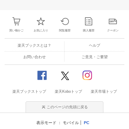
3
4
5
6
28
29
30
31
1
2
3
25
26
27
2
10
11
12
13
4
5
6
7
8
9
10
2
3
4
5
買い物かご
お気に入り
閲覧履歴
購入履歴
クーポン
楽天ブックスとは？
ヘルプ
お問い合わせ
ご意見・ご要望
楽天ブックストップ
楽天Koboトップ
楽天市場トップ
このページの先頭に戻る
表示モード
モバイル
PC