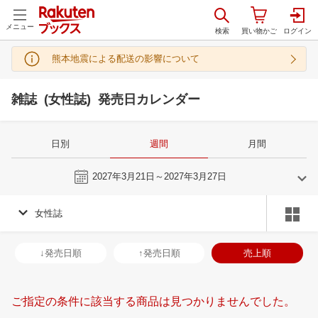
メニュー
熊本地震による配送の影響について
雑誌 (女性誌) 発売日カレンダー
日別
週間
月間
今週
2027年3月21日～2027年3月27日
女性誌
2
3
2027
2027
年
月
年
月
3
4
5
6
28
1
2
3
4
5
6
28
29
30
3
↓発売日順
↑発売日順
売上順
10
11
12
13
7
8
9
10
11
12
13
4
5
6
7
17
18
19
20
14
15
16
17
18
19
20
11
12
13
1
ご指定の条件に該当する商品は見つかりませんでした。
24
25
26
27
21
22
23
24
25
26
27
18
19
20
2