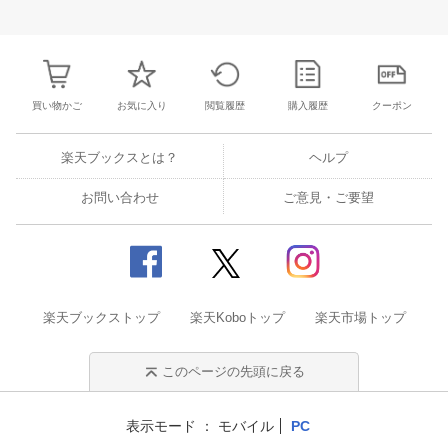
31
1
2
3
25
26
27
28
29
30
1
23
24
25
2
7
8
9
10
2
3
4
5
6
7
8
30
31
1
2
買い物かご
お気に入り
閲覧履歴
購入履歴
クーポン
楽天ブックスとは？
ヘルプ
お問い合わせ
ご意見・ご要望
楽天ブックストップ
楽天Koboトップ
楽天市場トップ
このページの先頭に戻る
表示モード
モバイル
PC