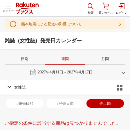
メニュー
熊本地震による配送の影響について
雑誌 (女性誌) 発売日カレンダー
日別
週間
月間
今週
2027年4月11日～2027年4月17日
女性誌
3
4
2027
2027
年
月
年
月
3
4
5
6
28
29
30
31
1
2
3
25
26
27
2
↓発売日順
↑発売日順
売上順
10
11
12
13
4
5
6
7
8
9
10
2
3
4
5
17
18
19
20
11
12
13
14
15
16
17
9
10
11
1
ご指定の条件に該当する商品は見つかりませんでした。
24
25
26
27
18
19
20
21
22
23
24
16
17
18
1