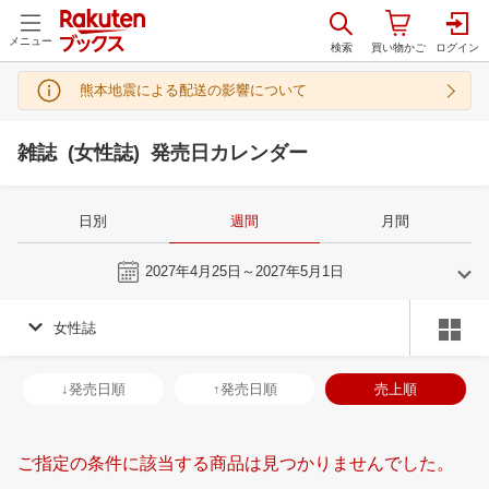
メニュー
熊本地震による配送の影響について
雑誌 (女性誌) 発売日カレンダー
日別
週間
月間
今週
2027年4月25日～2027年5月1日
女性誌
3
4
2027
2027
年
月
年
月
3
4
5
6
28
29
30
31
1
2
3
25
26
27
2
↓発売日順
↑発売日順
売上順
10
11
12
13
4
5
6
7
8
9
10
2
3
4
5
17
18
19
20
11
12
13
14
15
16
17
9
10
11
1
ご指定の条件に該当する商品は見つかりませんでした。
24
25
26
27
18
19
20
21
22
23
24
16
17
18
1