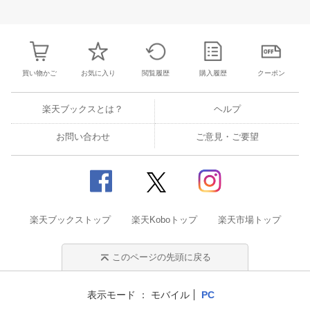
31
1
2
3
25
26
27
28
29
30
1
23
24
25
2
7
8
9
10
2
3
4
5
6
7
8
30
31
1
2
買い物かご
お気に入り
閲覧履歴
購入履歴
クーポン
楽天ブックスとは？
ヘルプ
お問い合わせ
ご意見・ご要望
楽天ブックストップ
楽天Koboトップ
楽天市場トップ
このページの先頭に戻る
表示モード
モバイル
PC