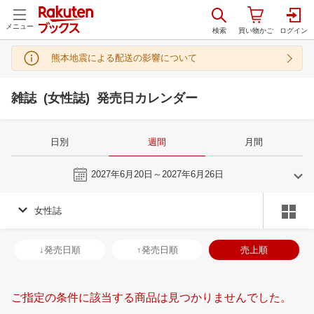
メニュー
熊本地震による配送の影響について
雑誌 (女性誌) 発売日カレンダー
日別
週間
月間
今週
2027年6月20日～2027年6月26日
女性誌
5
6
2027
2027
年
月
年
月
28
29
30
1
30
31
1
2
3
4
5
27
28
29
3
↓発売日順
↑発売日順
売上順
5
6
7
8
6
7
8
9
10
11
12
4
5
6
7
12
13
14
15
13
14
15
16
17
18
19
11
12
13
1
ご指定の条件に該当する商品は見つかりませんでした。
19
20
21
22
20
21
22
23
24
25
26
18
19
20
2