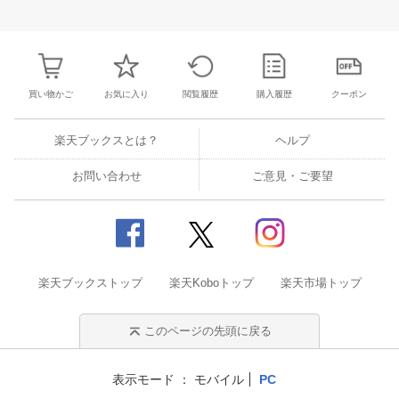
26
27
28
29
27
28
29
30
1
2
3
25
26
27
2
2
3
4
5
4
5
6
7
8
9
10
1
2
3
4
買い物かご
お気に入り
閲覧履歴
購入履歴
クーポン
楽天ブックスとは？
ヘルプ
お問い合わせ
ご意見・ご要望
楽天ブックストップ
楽天Koboトップ
楽天市場トップ
このページの先頭に戻る
表示モード
モバイル
PC