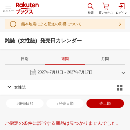
メニュー
熊本地震による配送の影響について
雑誌 (女性誌) 発売日カレンダー
日別
週間
月間
今週
2027年7月11日～2027年7月17日
女性誌
6
7
2027
2027
年
月
年
月
2
3
4
5
27
28
29
30
1
2
3
25
26
27
2
↓発売日順
↑発売日順
売上順
9
10
11
12
4
5
6
7
8
9
10
1
2
3
4
16
17
18
19
11
12
13
14
15
16
17
8
9
10
1
ご指定の条件に該当する商品は見つかりませんでした。
23
24
25
26
18
19
20
21
22
23
24
15
16
17
1