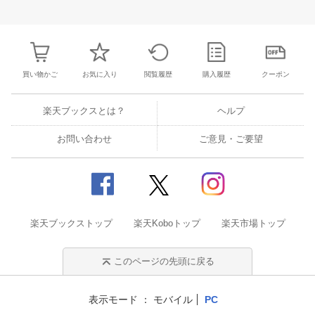
30
1
2
3
25
26
27
28
29
30
31
22
23
24
2
7
8
9
10
1
2
3
4
5
6
7
29
30
31
1
買い物かご
お気に入り
閲覧履歴
購入履歴
クーポン
楽天ブックスとは？
ヘルプ
お問い合わせ
ご意見・ご要望
楽天ブックストップ
楽天Koboトップ
楽天市場トップ
このページの先頭に戻る
表示モード
モバイル
PC