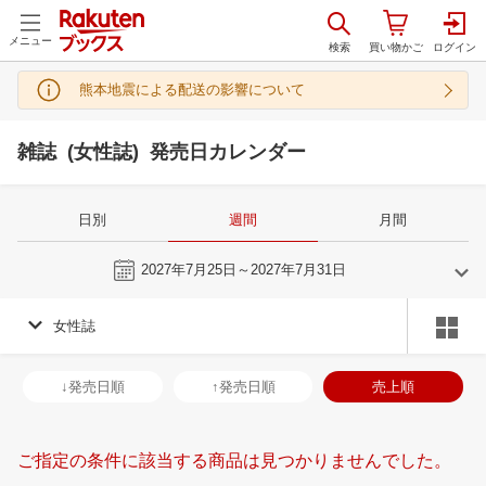
メニュー
熊本地震による配送の影響について
雑誌 (女性誌) 発売日カレンダー
日別
週間
月間
今週
2027年7月25日～2027年7月31日
女性誌
6
7
2027
2027
年
月
年
月
2
3
4
5
27
28
29
30
1
2
3
25
26
27
2
↓発売日順
↑発売日順
売上順
9
10
11
12
4
5
6
7
8
9
10
1
2
3
4
16
17
18
19
11
12
13
14
15
16
17
8
9
10
1
ご指定の条件に該当する商品は見つかりませんでした。
23
24
25
26
18
19
20
21
22
23
24
15
16
17
1