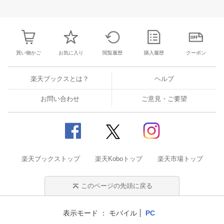
30
1
2
3
25
26
27
28
29
30
31
22
23
24
2
7
8
9
10
1
2
3
4
5
6
7
29
30
31
1
買い物かご
お気に入り
閲覧履歴
購入履歴
クーポン
楽天ブックスとは？
ヘルプ
お問い合わせ
ご意見・ご要望
楽天ブックストップ
楽天Koboトップ
楽天市場トップ
このページの先頭に戻る
表示モード
モバイル
PC