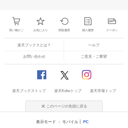
28
29
30
31
22
23
24
25
26
27
28
26
27
28
2
4
5
6
7
29
30
31
1
2
3
4
3
4
5
6
買い物かご
お気に入り
閲覧履歴
購入履歴
クーポン
楽天ブックスとは？
ヘルプ
お問い合わせ
ご意見・ご要望
楽天ブックストップ
楽天Koboトップ
楽天市場トップ
このページの先頭に戻る
表示モード
モバイル
PC