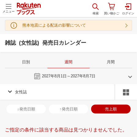
メニュー
熊本地震による配送の影響について
雑誌 (女性誌) 発売日カレンダー
日別
週間
月間
今週
2027年8月1日～2027年8月7日
女性誌
7
8
2027
2027
年
月
年
月
30
1
2
3
25
26
27
28
29
30
31
29
30
31
1
↓発売日順
↑発売日順
売上順
7
8
9
10
1
2
3
4
5
6
7
5
6
7
8
14
15
16
17
8
9
10
11
12
13
14
12
13
14
1
ご指定の条件に該当する商品は見つかりませんでした。
21
22
23
24
15
16
17
18
19
20
21
19
20
21
2