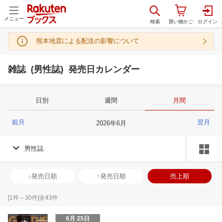
メニュー
熊本地震による配送の影響について
雑誌 (男性誌) 発売日カレンダー
日別
週間
月間
前月
翌月
2026
年
6
月
男性誌
↓発売日順
↑発売日順
売上順
[
1
件～
30
件]全
43
件
6月 25日