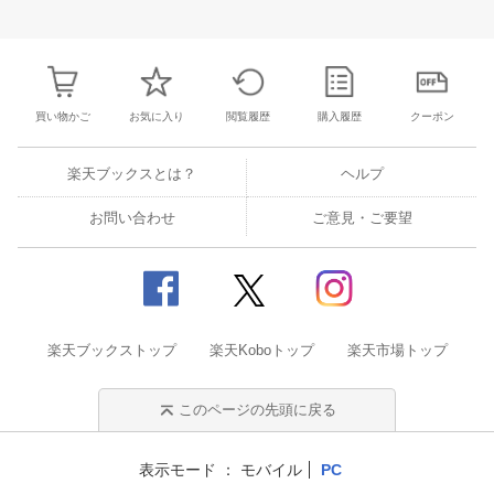
25
26
27
28
27
28
29
30
31
1
2
24
25
26
2
2
3
4
5
3
4
5
6
7
8
9
31
1
2
3
買い物かご
お気に入り
閲覧履歴
購入履歴
クーポン
楽天ブックスとは？
ヘルプ
お問い合わせ
ご意見・ご要望
楽天ブックストップ
楽天Koboトップ
楽天市場トップ
このページの先頭に戻る
表示モード
モバイル
PC