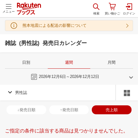
メニュー
熊本地震による配送の影響について
雑誌 (男性誌) 発売日カレンダー
日別
週間
月間
今週
2026年12月6日～2026年12月12日
男性誌
11
12
2026
2027
年
月
年
月
28
29
30
31
29
30
1
2
3
4
5
27
28
29
3
↓発売日順
↑発売日順
売上順
4
5
6
7
6
7
8
9
10
11
12
3
4
5
6
11
12
13
14
13
14
15
16
17
18
19
10
11
12
1
ご指定の条件に該当する商品は見つかりませんでした。
18
19
20
21
20
21
22
23
24
25
26
17
18
19
2