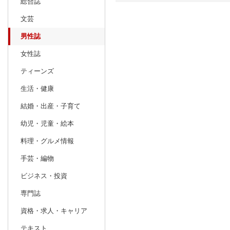
総合誌
文芸
日別
週間
男性誌
prev
10
2026
20
年
月
女性誌
27
28
29
30
1
2
3
25
26
27
ティーンズ
4
5
6
7
8
9
10
1
2
3
生活・健康
11
12
13
14
15
16
17
8
9
10
結婚・出産・子育て
18
19
20
21
22
23
24
15
16
17
幼児・児童・絵本
25
26
27
28
29
30
31
22
23
24
料理・グルメ情報
1
2
3
4
5
6
7
29
30
1
手芸・編物
ビジネス・投資
専門誌
資格・求人・キャリア
テキスト