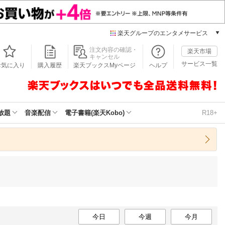
楽天グループのエンタメサービス
本/ゲーム/CD/DVD
注文内容の確認・
楽天市場
キャンセル
楽天ブックス
サービス一覧
お気に入り
購入履歴
楽天ブックスMyページ
ヘルプ
電子書籍
楽天Kobo
雑誌読み放題
楽天マガジン
放題
音楽配信
電子書籍(楽天Kobo)
R18+
音楽配信
楽天ミュージック
動画配信
楽天TV
動画配信ガイド
Rakuten PLAY
無料テレビ
Rチャンネル
チケット
今日
今週
今月