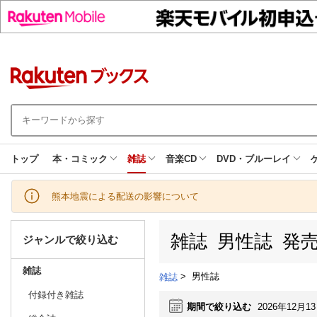
トップ
本・コミック
雑誌
音楽CD
DVD・ブルーレイ
熊本地震による配送の影響について
雑誌 男性誌 発
ジャンルで絞り込む
雑誌
>
男性誌
雑誌
付録付き雑誌
期間で絞り込む
2026年12月1