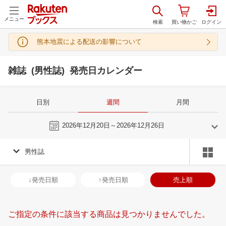
メニュー
熊本地震による配送の影響について
雑誌 (男性誌) 発売日カレンダー
日別
週間
月間
今週
2026年12月20日～2026年12月26日
男性誌
11
12
2026
2027
年
月
年
月
28
29
30
31
29
30
1
2
3
4
5
27
28
29
3
↓発売日順
↑発売日順
売上順
4
5
6
7
6
7
8
9
10
11
12
3
4
5
6
11
12
13
14
13
14
15
16
17
18
19
10
11
12
1
ご指定の条件に該当する商品は見つかりませんでした。
18
19
20
21
20
21
22
23
24
25
26
17
18
19
2