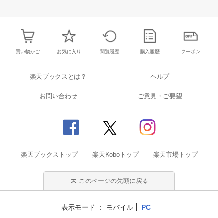
25
26
27
28
27
28
29
30
31
1
2
24
25
26
2
2
3
4
5
3
4
5
6
7
8
9
31
1
2
3
買い物かご
お気に入り
閲覧履歴
購入履歴
クーポン
楽天ブックスとは？
ヘルプ
お問い合わせ
ご意見・ご要望
楽天ブックストップ
楽天Koboトップ
楽天市場トップ
このページの先頭に戻る
表示モード
モバイル
PC