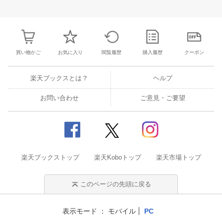
27
28
29
30
28
1
2
3
4
5
6
28
29
30
3
3
4
5
6
7
8
9
10
11
12
13
4
5
6
7
買い物かご
お気に入り
閲覧履歴
購入履歴
クーポン
楽天ブックスとは？
ヘルプ
お問い合わせ
ご意見・ご要望
楽天ブックストップ
楽天Koboトップ
楽天市場トップ
このページの先頭に戻る
表示モード
モバイル
PC