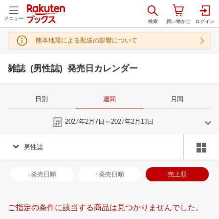
メニュー
熊本地震による配送の影響について
雑誌 (男性誌) 発売日カレンダー
日別
週間
月間
今週
2027年2月7日～2027年2月13日
男性誌
1
2
2027
2027
年
月
年
月
30
31
1
2
31
1
2
3
4
5
6
28
1
2
3
↓発売日順
↑発売日順
売上順
6
7
8
9
7
8
9
10
11
12
13
7
8
9
1
13
14
15
16
14
15
16
17
18
19
20
14
15
16
1
ご指定の条件に該当する商品は見つかりませんでした。
20
21
22
23
21
22
23
24
25
26
27
21
22
23
2