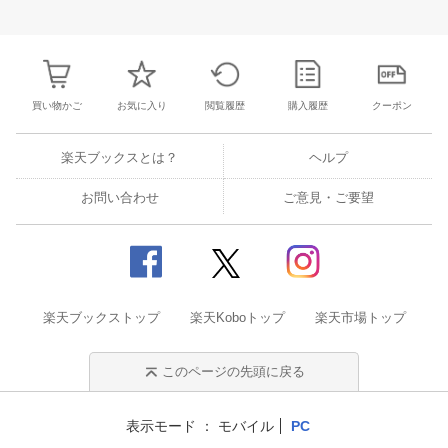
3
4
5
6
28
29
30
31
1
2
3
25
26
27
2
10
11
12
13
4
5
6
7
8
9
10
2
3
4
5
買い物かご
お気に入り
閲覧履歴
購入履歴
クーポン
楽天ブックスとは？
ヘルプ
お問い合わせ
ご意見・ご要望
楽天ブックストップ
楽天Koboトップ
楽天市場トップ
このページの先頭に戻る
表示モード
モバイル
PC