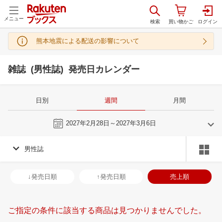
メニュー
熊本地震による配送の影響について
雑誌 (男性誌) 発売日カレンダー
日別
週間
月間
今週
2027年2月28日～2027年3月6日
男性誌
2
3
2027
2027
年
月
年
月
3
4
5
6
28
1
2
3
4
5
6
28
29
30
3
↓発売日順
↑発売日順
売上順
10
11
12
13
7
8
9
10
11
12
13
4
5
6
7
17
18
19
20
14
15
16
17
18
19
20
11
12
13
1
ご指定の条件に該当する商品は見つかりませんでした。
24
25
26
27
21
22
23
24
25
26
27
18
19
20
2