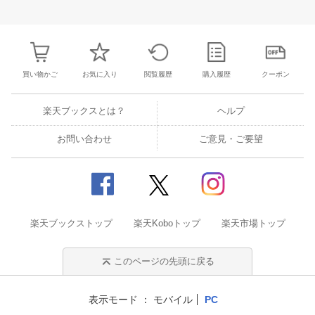
3
4
5
6
28
29
30
31
1
2
3
25
26
27
2
10
11
12
13
4
5
6
7
8
9
10
2
3
4
5
買い物かご
お気に入り
閲覧履歴
購入履歴
クーポン
楽天ブックスとは？
ヘルプ
お問い合わせ
ご意見・ご要望
楽天ブックストップ
楽天Koboトップ
楽天市場トップ
このページの先頭に戻る
表示モード
モバイル
PC