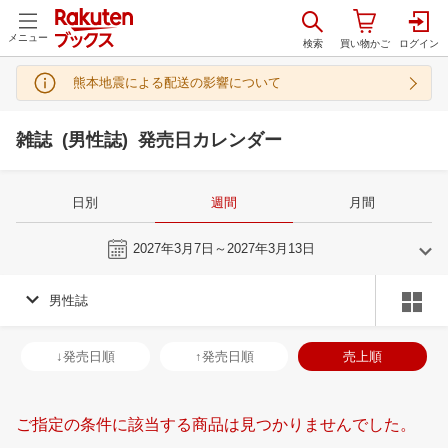
メニュー
熊本地震による配送の影響について
雑誌 (男性誌) 発売日カレンダー
日別
週間
月間
今週
2027年3月7日～2027年3月13日
男性誌
2
3
2027
2027
年
月
年
月
3
4
5
6
28
1
2
3
4
5
6
28
29
30
3
↓発売日順
↑発売日順
売上順
10
11
12
13
7
8
9
10
11
12
13
4
5
6
7
17
18
19
20
14
15
16
17
18
19
20
11
12
13
1
ご指定の条件に該当する商品は見つかりませんでした。
24
25
26
27
21
22
23
24
25
26
27
18
19
20
2