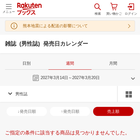
メニュー
熊本地震による配送の影響について
雑誌 (男性誌) 発売日カレンダー
日別
週間
月間
今週
2027年3月14日～2027年3月20日
男性誌
2
3
2027
2027
年
月
年
月
3
4
5
6
28
1
2
3
4
5
6
28
29
30
3
↓発売日順
↑発売日順
売上順
10
11
12
13
7
8
9
10
11
12
13
4
5
6
7
17
18
19
20
14
15
16
17
18
19
20
11
12
13
1
ご指定の条件に該当する商品は見つかりませんでした。
24
25
26
27
21
22
23
24
25
26
27
18
19
20
2