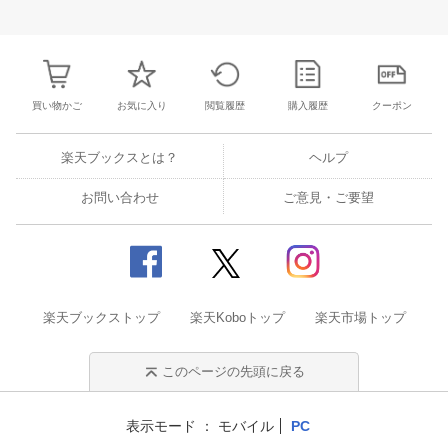
3
4
5
6
28
29
30
31
1
2
3
25
26
27
2
10
11
12
13
4
5
6
7
8
9
10
2
3
4
5
買い物かご
お気に入り
閲覧履歴
購入履歴
クーポン
楽天ブックスとは？
ヘルプ
お問い合わせ
ご意見・ご要望
楽天ブックストップ
楽天Koboトップ
楽天市場トップ
このページの先頭に戻る
表示モード
モバイル
PC