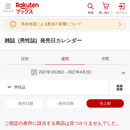
メニュー
熊本地震による配送の影響について
雑誌 (男性誌) 発売日カレンダー
日別
週間
月間
今週
2027年3月28日～2027年4月3日
男性誌
2
3
2027
2027
年
月
年
月
3
4
5
6
28
1
2
3
4
5
6
28
29
30
3
↓発売日順
↑発売日順
売上順
10
11
12
13
7
8
9
10
11
12
13
4
5
6
7
17
18
19
20
14
15
16
17
18
19
20
11
12
13
1
ご指定の条件に該当する商品は見つかりませんでした。
24
25
26
27
21
22
23
24
25
26
27
18
19
20
2