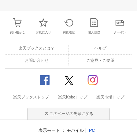
3
4
5
6
28
29
30
31
1
2
3
25
26
27
2
10
11
12
13
4
5
6
7
8
9
10
2
3
4
5
買い物かご
お気に入り
閲覧履歴
購入履歴
クーポン
楽天ブックスとは？
ヘルプ
お問い合わせ
ご意見・ご要望
楽天ブックストップ
楽天Koboトップ
楽天市場トップ
このページの先頭に戻る
表示モード
モバイル
PC