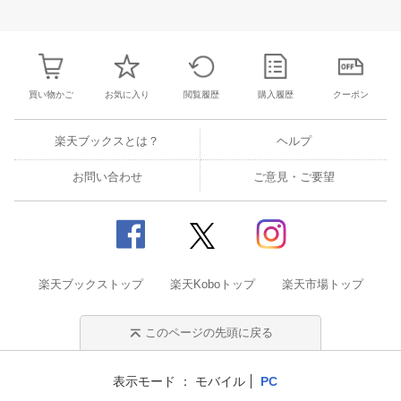
31
1
2
3
25
26
27
28
29
30
1
23
24
25
2
7
8
9
10
2
3
4
5
6
7
8
30
31
1
2
買い物かご
お気に入り
閲覧履歴
購入履歴
クーポン
楽天ブックスとは？
ヘルプ
お問い合わせ
ご意見・ご要望
楽天ブックストップ
楽天Koboトップ
楽天市場トップ
このページの先頭に戻る
表示モード
モバイル
PC