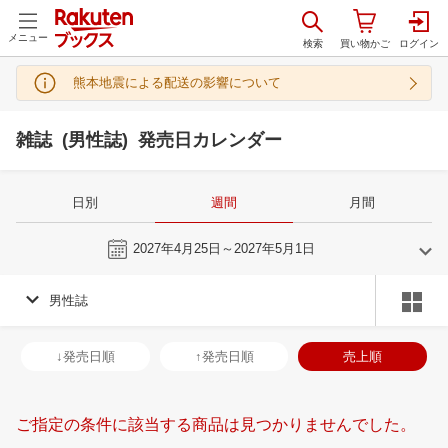
メニュー
熊本地震による配送の影響について
雑誌 (男性誌) 発売日カレンダー
日別
週間
月間
今週
2027年4月25日～2027年5月1日
男性誌
3
4
2027
2027
年
月
年
月
3
4
5
6
28
29
30
31
1
2
3
25
26
27
2
↓発売日順
↑発売日順
売上順
10
11
12
13
4
5
6
7
8
9
10
2
3
4
5
17
18
19
20
11
12
13
14
15
16
17
9
10
11
1
ご指定の条件に該当する商品は見つかりませんでした。
24
25
26
27
18
19
20
21
22
23
24
16
17
18
1