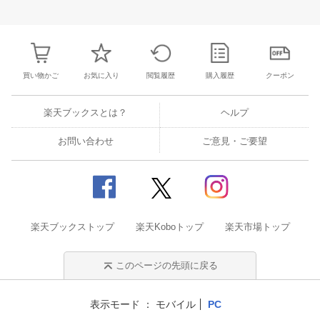
25
26
27
28
27
28
29
30
31
1
2
24
25
26
2
2
3
4
5
3
4
5
6
7
8
9
31
1
2
3
買い物かご
お気に入り
閲覧履歴
購入履歴
クーポン
楽天ブックスとは？
ヘルプ
お問い合わせ
ご意見・ご要望
楽天ブックストップ
楽天Koboトップ
楽天市場トップ
このページの先頭に戻る
表示モード
モバイル
PC