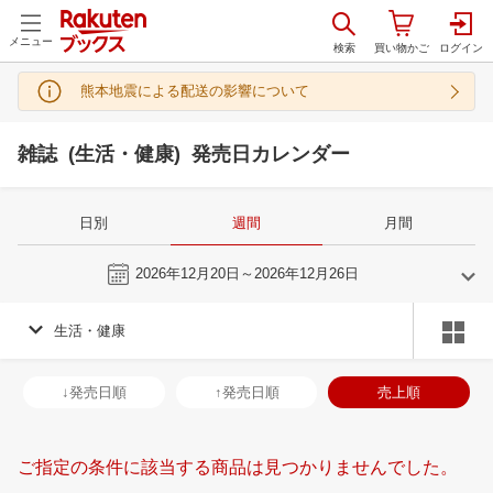
メニュー
熊本地震による配送の影響について
雑誌 (生活・健康) 発売日カレンダー
日別
週間
月間
今週
2026年12月20日～2026年12月26日
生活・健康
11
12
2026
2027
年
月
年
月
28
29
30
31
29
30
1
2
3
4
5
27
28
29
3
↓発売日順
↑発売日順
売上順
4
5
6
7
6
7
8
9
10
11
12
3
4
5
6
11
12
13
14
13
14
15
16
17
18
19
10
11
12
1
ご指定の条件に該当する商品は見つかりませんでした。
18
19
20
21
20
21
22
23
24
25
26
17
18
19
2