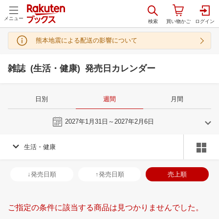
メニュー
熊本地震による配送の影響について
雑誌 (生活・健康) 発売日カレンダー
日別
週間
月間
今週
2027年1月31日～2027年2月6日
生活・健康
1
2
2027
2027
年
月
年
月
30
31
1
2
31
1
2
3
4
5
6
28
1
2
3
↓発売日順
↑発売日順
売上順
6
7
8
9
7
8
9
10
11
12
13
7
8
9
1
13
14
15
16
14
15
16
17
18
19
20
14
15
16
1
ご指定の条件に該当する商品は見つかりませんでした。
20
21
22
23
21
22
23
24
25
26
27
21
22
23
2