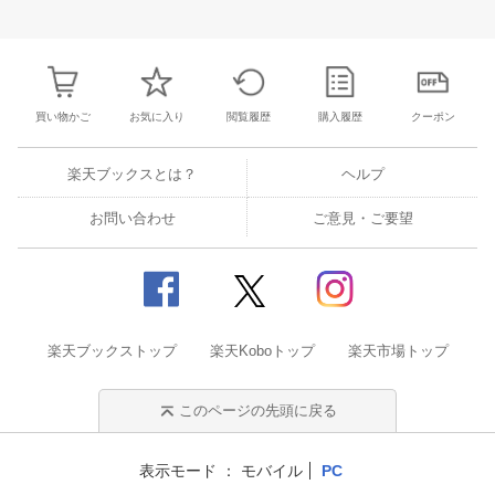
27
28
29
30
28
1
2
3
4
5
6
28
29
30
3
3
4
5
6
7
8
9
10
11
12
13
4
5
6
7
買い物かご
お気に入り
閲覧履歴
購入履歴
クーポン
楽天ブックスとは？
ヘルプ
お問い合わせ
ご意見・ご要望
楽天ブックストップ
楽天Koboトップ
楽天市場トップ
このページの先頭に戻る
表示モード
モバイル
PC