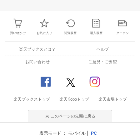
31
1
2
3
25
26
27
28
29
30
1
23
24
25
2
7
8
9
10
2
3
4
5
6
7
8
30
31
1
2
買い物かご
お気に入り
閲覧履歴
購入履歴
クーポン
楽天ブックスとは？
ヘルプ
お問い合わせ
ご意見・ご要望
楽天ブックストップ
楽天Koboトップ
楽天市場トップ
このページの先頭に戻る
表示モード
モバイル
PC