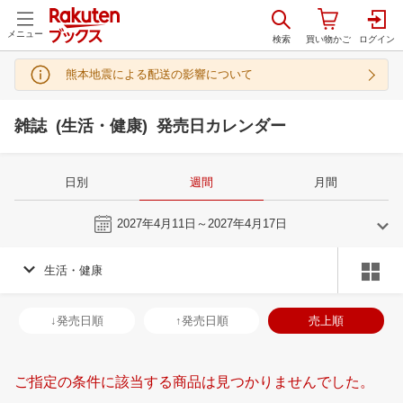
メニュー
熊本地震による配送の影響について
雑誌 (生活・健康) 発売日カレンダー
日別
週間
月間
今週
2027年4月11日～2027年4月17日
生活・健康
3
4
2027
2027
年
月
年
月
3
4
5
6
28
29
30
31
1
2
3
25
26
27
2
↓発売日順
↑発売日順
売上順
10
11
12
13
4
5
6
7
8
9
10
2
3
4
5
17
18
19
20
11
12
13
14
15
16
17
9
10
11
1
ご指定の条件に該当する商品は見つかりませんでした。
24
25
26
27
18
19
20
21
22
23
24
16
17
18
1