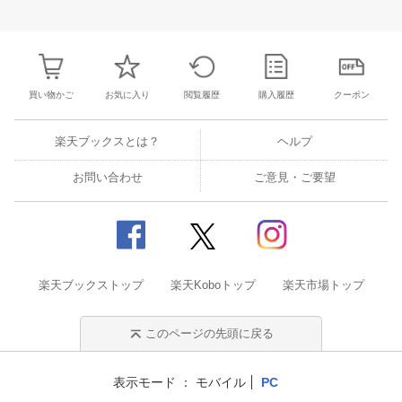
31
1
2
3
25
26
27
28
29
30
1
23
24
25
2
7
8
9
10
2
3
4
5
6
7
8
30
31
1
2
買い物かご
お気に入り
閲覧履歴
購入履歴
クーポン
楽天ブックスとは？
ヘルプ
お問い合わせ
ご意見・ご要望
楽天ブックストップ
楽天Koboトップ
楽天市場トップ
このページの先頭に戻る
表示モード
モバイル
PC