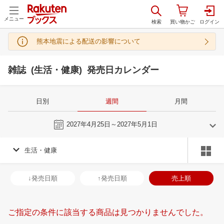
メニュー
熊本地震による配送の影響について
雑誌 (生活・健康) 発売日カレンダー
日別
週間
月間
今週
2027年4月25日～2027年5月1日
生活・健康
3
4
2027
2027
年
月
年
月
3
4
5
6
28
29
30
31
1
2
3
25
26
27
2
↓発売日順
↑発売日順
売上順
10
11
12
13
4
5
6
7
8
9
10
2
3
4
5
17
18
19
20
11
12
13
14
15
16
17
9
10
11
1
ご指定の条件に該当する商品は見つかりませんでした。
24
25
26
27
18
19
20
21
22
23
24
16
17
18
1