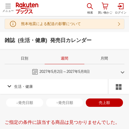
メニュー
熊本地震による配送の影響について
雑誌 (生活・健康) 発売日カレンダー
日別
週間
月間
今週
2027年5月2日～2027年5月8日
生活・健康
4
5
2027
2027
年
月
年
月
31
1
2
3
25
26
27
28
29
30
1
30
31
1
2
↓発売日順
↑発売日順
売上順
7
8
9
10
2
3
4
5
6
7
8
6
7
8
9
14
15
16
17
9
10
11
12
13
14
15
13
14
15
1
ご指定の条件に該当する商品は見つかりませんでした。
21
22
23
24
16
17
18
19
20
21
22
20
21
22
2