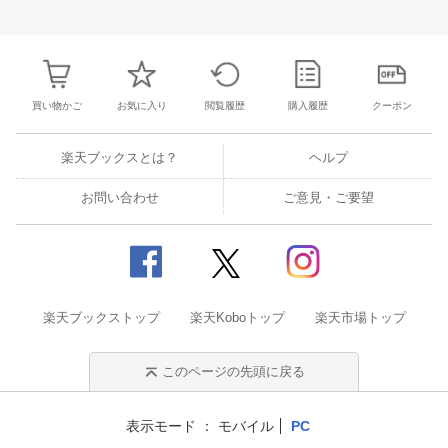
28
29
30
1
23
24
25
26
27
28
29
27
28
29
3
5
6
7
8
30
31
1
2
3
4
5
4
5
6
7
買い物かご
お気に入り
閲覧履歴
購入履歴
クーポン
楽天ブックスとは？
ヘルプ
お問い合わせ
ご意見・ご要望
楽天ブックストップ
楽天Koboトップ
楽天市場トップ
このページの先頭に戻る
表示モード
モバイル
PC