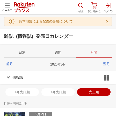
メニュー
熊本地震による配送の影響について
雑誌 (情報誌) 発売日カレンダー
日別
週間
月間
前月
翌月
2026
年
5
月
情報誌
↓発売日順
↑発売日順
売上順
[
1
件～
8
件]全
8
件
5月 2日