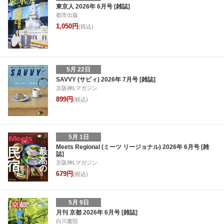
東京人 2026年 6月号 [雑誌]
都市出版
1,050円
(税込)
5月 22日
SAVVY (サビィ) 2026年 7月号 [雑誌]
京阪神Lマガジン
899円
(税込)
5月 1日
Meets Regional (ミーツ リージョナル) 2026年 6月号 [雑
誌]
京阪神Lマガジン
679円
(税込)
5月 9日
月刊 京都 2026年 6月号 [雑誌]
白川書院