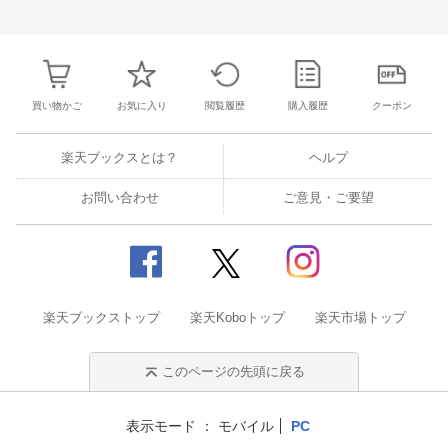
28
29
30
31
22
23
24
25
26
27
28
27
28
29
3
4
5
6
7
29
30
1
2
3
4
5
3
4
5
6
買い物かご
お気に入り
閲覧履歴
購入履歴
クーポン
楽天ブックスとは？
ヘルプ
お問い合わせ
ご意見・ご要望
楽天ブックストップ
楽天Koboトップ
楽天市場トップ
このページの先頭に戻る
表示モード
モバイル
PC