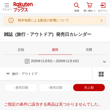
メニュー
熊本地震による配送の影響について
雑誌 (旅行・アウトドア) 発売日カレンダー
日別
週間
月間
今週
2026年11月8日～2026年11月14日
旅行・アウトドア
10
11
2026
2026
年
月
年
月
30
1
2
3
25
26
27
28
29
30
31
29
30
1
2
↓発売日順
↑発売日順
売上順
7
8
9
10
1
2
3
4
5
6
7
6
7
8
9
14
15
16
17
8
9
10
11
12
13
14
13
14
15
1
ご指定の条件に該当する商品は見つかりませんでした。
21
22
23
24
15
16
17
18
19
20
21
20
21
22
2