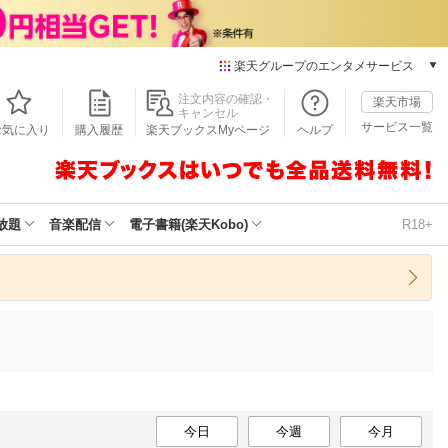
楽天グループのエンタメサービス
本/ゲーム/CD/DVD
注文内容の確認・
楽天市場
キャンセル
楽天ブックス
サービス一覧
お気に入り
購入履歴
楽天ブックスMyページ
ヘルプ
電子書籍
楽天Kobo
雑誌読み放題
楽天マガジン
放題
音楽配信
電子書籍(楽天Kobo)
R18+
音楽配信
楽天ミュージック
動画配信
楽天TV
動画配信ガイド
Rakuten PLAY
無料テレビ
Rチャンネル
チケット
今日
今週
今月