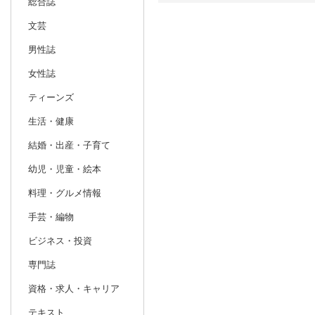
総合誌
文芸
日別
週間
男性誌
prev
10
2026
20
年
月
女性誌
27
28
29
30
1
2
3
25
26
27
ティーンズ
4
5
6
7
8
9
10
1
2
3
生活・健康
11
12
13
14
15
16
17
8
9
10
結婚・出産・子育て
18
19
20
21
22
23
24
15
16
17
幼児・児童・絵本
25
26
27
28
29
30
31
22
23
24
料理・グルメ情報
1
2
3
4
5
6
7
29
30
1
手芸・編物
ビジネス・投資
専門誌
資格・求人・キャリア
テキスト