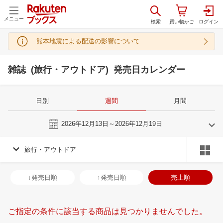
メニュー
熊本地震による配送の影響について
雑誌 (旅行・アウトドア) 発売日カレンダー
日別
週間
月間
今週
2026年12月13日～2026年12月19日
旅行・アウトドア
11
12
2026
2027
年
月
年
月
28
29
30
31
29
30
1
2
3
4
5
27
28
29
3
↓発売日順
↑発売日順
売上順
4
5
6
7
6
7
8
9
10
11
12
3
4
5
6
11
12
13
14
13
14
15
16
17
18
19
10
11
12
1
ご指定の条件に該当する商品は見つかりませんでした。
18
19
20
21
20
21
22
23
24
25
26
17
18
19
2