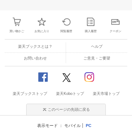
25
26
27
28
27
28
29
30
31
1
2
24
25
26
2
2
3
4
5
3
4
5
6
7
8
9
31
1
2
3
買い物かご
お気に入り
閲覧履歴
購入履歴
クーポン
楽天ブックスとは？
ヘルプ
お問い合わせ
ご意見・ご要望
楽天ブックストップ
楽天Koboトップ
楽天市場トップ
このページの先頭に戻る
表示モード
モバイル
PC