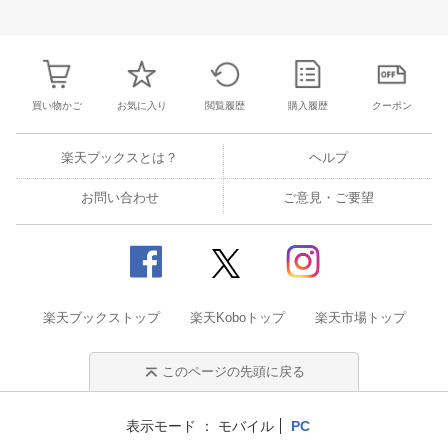
25
26
27
28
27
28
29
30
31
1
2
24
25
26
2
2
3
4
5
3
4
5
6
7
8
9
31
1
2
3
買い物かご
お気に入り
閲覧履歴
購入履歴
クーポン
楽天ブックスとは？
ヘルプ
お問い合わせ
ご意見・ご要望
楽天ブックストップ
楽天Koboトップ
楽天市場トップ
このページの先頭に戻る
表示モード
モバイル
PC