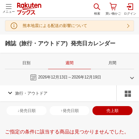
メニュー
熊本地震による配送の影響について
雑誌 (旅行・アウトドア) 発売日カレンダー
日別
週間
月間
今週
2026年12月13日～2026年12月19日
旅行・アウトドア
11
12
2026
2027
年
月
年
月
28
29
30
31
29
30
1
2
3
4
5
27
28
29
3
↓発売日順
↑発売日順
売上順
4
5
6
7
6
7
8
9
10
11
12
3
4
5
6
11
12
13
14
13
14
15
16
17
18
19
10
11
12
1
ご指定の条件に該当する商品は見つかりませんでした。
18
19
20
21
20
21
22
23
24
25
26
17
18
19
2