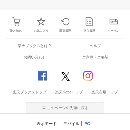
30
31
1
2
24
25
26
27
28
29
30
28
1
2
3
6
7
8
9
31
1
2
3
4
5
6
7
8
9
1
買い物かご
お気に入り
閲覧履歴
購入履歴
クーポン
楽天ブックスとは？
ヘルプ
お問い合わせ
ご意見・ご要望
楽天ブックストップ
楽天Koboトップ
楽天市場トップ
このページの先頭に戻る
表示モード
モバイル
PC