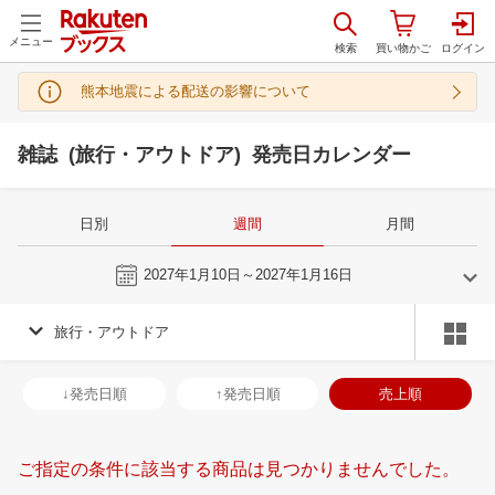
メニュー
熊本地震による配送の影響について
雑誌 (旅行・アウトドア) 発売日カレンダー
日別
週間
月間
今週
2027年1月10日～2027年1月16日
旅行・アウトドア
12
1
2027
2027
年
月
年
月
2
3
4
5
27
28
29
30
31
1
2
31
1
2
3
↓発売日順
↑発売日順
売上順
9
10
11
12
3
4
5
6
7
8
9
7
8
9
1
16
17
18
19
10
11
12
13
14
15
16
14
15
16
1
ご指定の条件に該当する商品は見つかりませんでした。
23
24
25
26
17
18
19
20
21
22
23
21
22
23
2