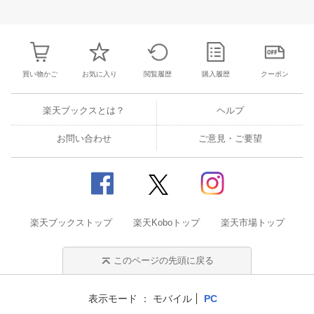
27
28
29
30
28
1
2
3
4
5
6
28
29
30
3
3
4
5
6
7
8
9
10
11
12
13
4
5
6
7
買い物かご
お気に入り
閲覧履歴
購入履歴
クーポン
楽天ブックスとは？
ヘルプ
お問い合わせ
ご意見・ご要望
楽天ブックストップ
楽天Koboトップ
楽天市場トップ
このページの先頭に戻る
表示モード
モバイル
PC