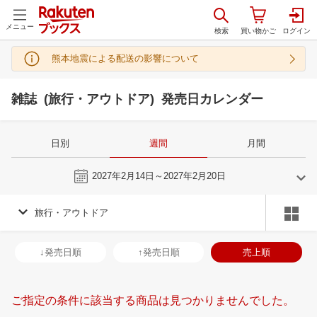
メニュー
熊本地震による配送の影響について
雑誌 (旅行・アウトドア) 発売日カレンダー
日別
週間
月間
今週
2027年2月14日～2027年2月20日
旅行・アウトドア
1
2
2027
2027
年
月
年
月
30
31
1
2
31
1
2
3
4
5
6
28
1
2
3
↓発売日順
↑発売日順
売上順
6
7
8
9
7
8
9
10
11
12
13
7
8
9
1
13
14
15
16
14
15
16
17
18
19
20
14
15
16
1
ご指定の条件に該当する商品は見つかりませんでした。
20
21
22
23
21
22
23
24
25
26
27
21
22
23
2