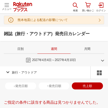
メニュー
熊本地震による配送の影響について
雑誌 (旅行・アウトドア) 発売日カレンダー
日別
週間
月間
今週
2027年4月4日～2027年4月10日
旅行・アウトドア
3
4
2027
2027
年
月
年
月
3
4
5
6
28
29
30
31
1
2
3
25
26
27
2
↓発売日順
↑発売日順
売上順
10
11
12
13
4
5
6
7
8
9
10
2
3
4
5
17
18
19
20
11
12
13
14
15
16
17
9
10
11
1
ご指定の条件に該当する商品は見つかりませんでした。
24
25
26
27
18
19
20
21
22
23
24
16
17
18
1