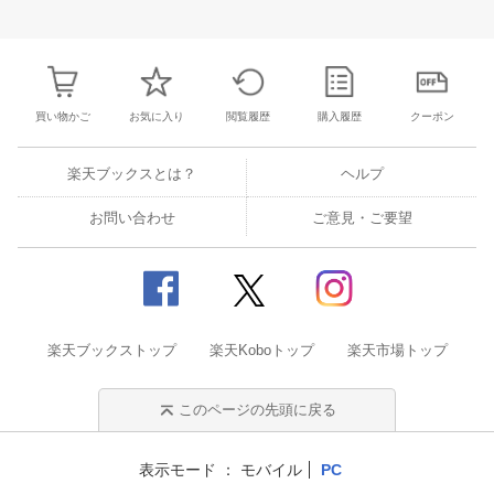
31
1
2
3
25
26
27
28
29
30
1
23
24
25
2
7
8
9
10
2
3
4
5
6
7
8
30
31
1
2
買い物かご
お気に入り
閲覧履歴
購入履歴
クーポン
楽天ブックスとは？
ヘルプ
お問い合わせ
ご意見・ご要望
楽天ブックストップ
楽天Koboトップ
楽天市場トップ
このページの先頭に戻る
表示モード
モバイル
PC