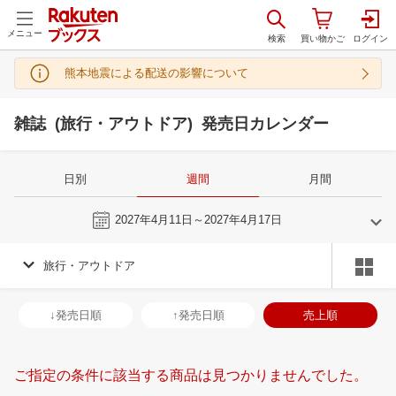
メニュー
熊本地震による配送の影響について
雑誌 (旅行・アウトドア) 発売日カレンダー
日別
週間
月間
今週
2027年4月11日～2027年4月17日
旅行・アウトドア
3
4
2027
2027
年
月
年
月
3
4
5
6
28
29
30
31
1
2
3
25
26
27
2
↓発売日順
↑発売日順
売上順
10
11
12
13
4
5
6
7
8
9
10
2
3
4
5
17
18
19
20
11
12
13
14
15
16
17
9
10
11
1
ご指定の条件に該当する商品は見つかりませんでした。
24
25
26
27
18
19
20
21
22
23
24
16
17
18
1