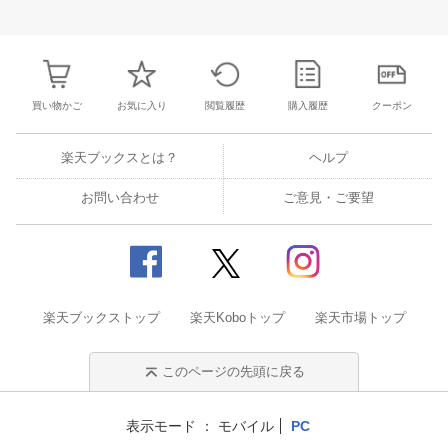
31
1
2
3
25
26
27
28
29
30
1
23
24
25
2
7
8
9
10
2
3
4
5
6
7
8
30
31
1
2
買い物かご
お気に入り
閲覧履歴
購入履歴
クーポン
楽天ブックスとは？
ヘルプ
お問い合わせ
ご意見・ご要望
楽天ブックストップ
楽天Koboトップ
楽天市場トップ
このページの先頭に戻る
表示モード
モバイル
PC