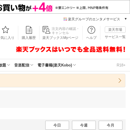
楽天グループのエンタメサービス
本/ゲーム/CD/DVD
注文内容の確認・
楽天市場
キャンセル
楽天ブックス
サービス一覧
お気に入り
購入履歴
楽天ブックスMyページ
ヘルプ
電子書籍
楽天Kobo
雑誌読み放題
楽天マガジン
放題
音楽配信
電子書籍(楽天Kobo)
R18+
音楽配信
楽天ミュージック
動画配信
楽天TV
動画配信ガイド
Rakuten PLAY
無料テレビ
Rチャンネル
チケット
今日
今週
今月