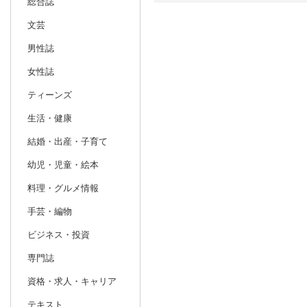
総合誌
文芸
日別
週間
男性誌
prev
3
2027
20
年
月
女性誌
28
1
2
3
4
5
6
28
29
30
ティーンズ
7
8
9
10
11
12
13
4
5
6
生活・健康
14
15
16
17
18
19
20
11
12
13
結婚・出産・子育て
21
22
23
24
25
26
27
18
19
20
幼児・児童・絵本
28
29
30
31
1
2
3
25
26
27
料理・グルメ情報
4
5
6
7
8
9
10
2
3
4
手芸・編物
ビジネス・投資
専門誌
資格・求人・キャリア
テキスト