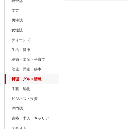
総合誌
文芸
日別
週間
男性誌
prev
4
2026
20
年
月
女性誌
29
30
31
1
2
3
4
26
27
28
ティーンズ
5
6
7
8
9
10
11
3
4
5
生活・健康
12
13
14
15
16
17
18
10
11
12
結婚・出産・子育て
19
20
21
22
23
24
25
17
18
19
幼児・児童・絵本
26
27
28
29
30
1
2
24
25
26
料理・グルメ情報
3
4
5
6
7
8
9
31
1
2
手芸・編物
ビジネス・投資
専門誌
資格・求人・キャリア
テキスト