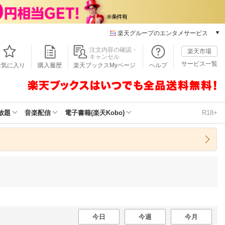
楽天グループのエンタメサービス
本/ゲーム/CD/DVD
注文内容の確認・
楽天市場
キャンセル
楽天ブックス
サービス一覧
お気に入り
購入履歴
楽天ブックスMyページ
ヘルプ
電子書籍
楽天Kobo
雑誌読み放題
楽天マガジン
放題
音楽配信
電子書籍(楽天Kobo)
R18+
音楽配信
楽天ミュージック
動画配信
楽天TV
動画配信ガイド
Rakuten PLAY
無料テレビ
Rチャンネル
チケット
今日
今週
今月