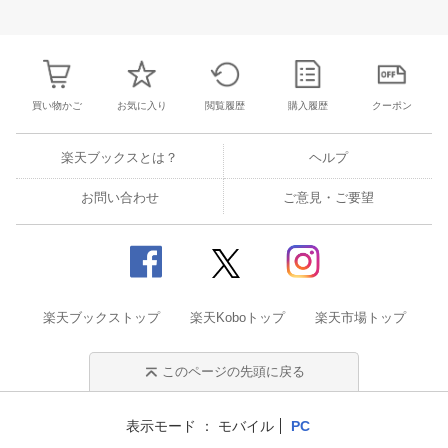
30
31
1
2
24
25
26
27
28
29
30
28
1
2
3
6
7
8
9
31
1
2
3
4
5
6
7
8
9
1
買い物かご
お気に入り
閲覧履歴
購入履歴
クーポン
楽天ブックスとは？
ヘルプ
お問い合わせ
ご意見・ご要望
楽天ブックストップ
楽天Koboトップ
楽天市場トップ
このページの先頭に戻る
表示モード
モバイル
PC