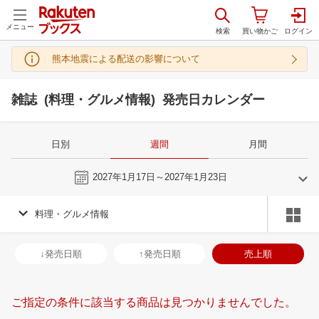
メニュー
熊本地震による配送の影響について
雑誌 (料理・グルメ情報) 発売日カレンダー
日別
週間
月間
今週
2027年1月17日～2027年1月23日
料理・グルメ情報
12
1
2027
2027
年
月
年
月
2
3
4
5
27
28
29
30
31
1
2
31
1
2
3
↓発売日順
↑発売日順
売上順
9
10
11
12
3
4
5
6
7
8
9
7
8
9
1
16
17
18
19
10
11
12
13
14
15
16
14
15
16
1
ご指定の条件に該当する商品は見つかりませんでした。
23
24
25
26
17
18
19
20
21
22
23
21
22
23
2