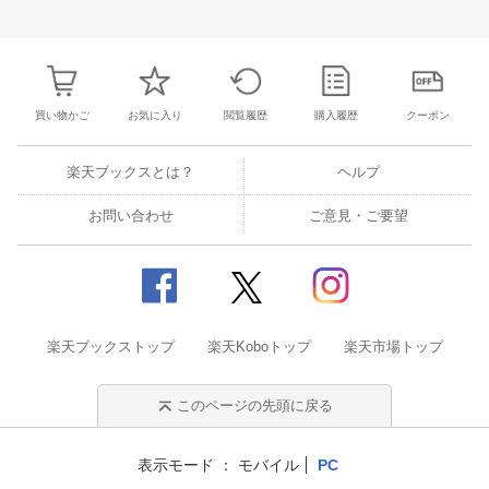
30
31
1
2
24
25
26
27
28
29
30
28
1
2
3
6
7
8
9
31
1
2
3
4
5
6
7
8
9
1
買い物かご
お気に入り
閲覧履歴
購入履歴
クーポン
楽天ブックスとは？
ヘルプ
お問い合わせ
ご意見・ご要望
楽天ブックストップ
楽天Koboトップ
楽天市場トップ
このページの先頭に戻る
表示モード
モバイル
PC