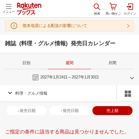
メニュー
熊本地震による配送の影響について
雑誌 (料理・グルメ情報) 発売日カレンダー
日別
週間
月間
今週
2027年1月24日～2027年1月30日
料理・グルメ情報
12
1
2027
2027
年
月
年
月
2
3
4
5
27
28
29
30
31
1
2
31
1
2
3
↓発売日順
↑発売日順
売上順
9
10
11
12
3
4
5
6
7
8
9
7
8
9
1
16
17
18
19
10
11
12
13
14
15
16
14
15
16
1
ご指定の条件に該当する商品は見つかりませんでした。
23
24
25
26
17
18
19
20
21
22
23
21
22
23
2